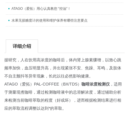
ATAGO（爱拓）用心认真教您 “控油”！
水果无损糖度计的使用和维护保养有哪些注意要点
详细介绍
据研究，人在
饮用
高浓度的咖啡后，体内
肾上腺素
骤增，以致心跳
频率加快，血压明显升高，并出现紧张不安、焦躁、耳鸣，及肢体
不自主颤抖等异常现象，长此以往必然影响健康。
ATAGO（爱拓）PAL-COFFEE（BX/TDS）
咖啡浓度检测仪
，适用
于测量现煮咖啡，通过检测咖啡液中的总溶解浓度，通过辅助分析
来检测当前咖啡萃取的程度（好或坏），进而根据检测结果进行相
应的萃取流程调整以达到*的萃取。