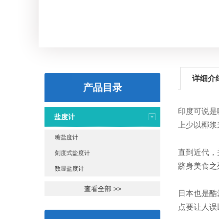
详细介
产品目录
印度可说是
盐度计
上少以椰浆
糖盐度计
直到近代，
刻度式盐度计
跻身
美食之
数显盐度计
查看全部 >>
日本也是酷
点要让人误