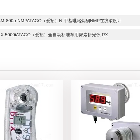
CM-800α-NMPATAGO（爱拓）N-甲基吡咯烷酮NMP在线浓度计
RX-5000iATAGO（爱拓）全自动标准车用尿素折光仪 RX