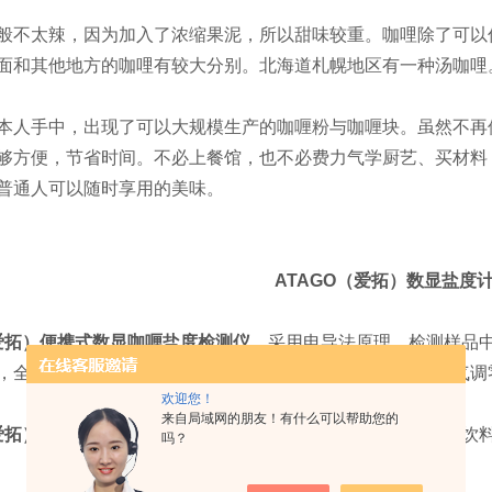
般不太辣，因为加入了浓缩果泥，所以甜味较重。咖哩除了可以
面和其他地方的咖哩有较大分别。北海道札幌地区有一种汤咖哩
本人手中，出现了可以大规模生产的咖喱粉与咖喱块。虽然不再
够方便，节省时间。不必上餐馆，也不必费力气学厨艺、买材料
普通人可以随时享用的美味。
ATAGO
（爱拓）数显盐度
爱拓）便携式数显咖喱盐度检测仪
，
采用电导法原理，检测样品
，全数字显示，数值稳定，防水设计，可直接流水清洗，空气调
欢迎您！
来自局域网的朋友！有什么可以帮助您的
爱拓）便携式数显咖喱盐度检测仪
，
广泛应用于制盐、食品、饮
吗？