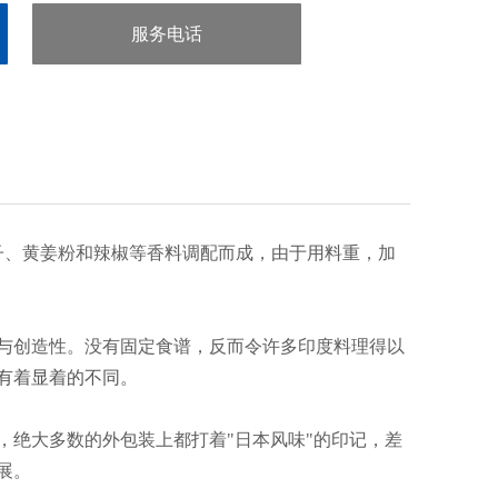
服务电话
：020-38106065
子、黄姜粉和辣椒等香料调配而成，由于用料重，加
与创造性。没有固定食谱，反而令许多印度料理得以
有着显着的不同。
，绝大多数的外包装上都打着"日本风味"的印记，差
展。