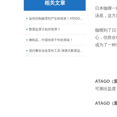
相关文章
日本咖喱一
汤底，这方
如何控制融雪剂产生的危害丨ATAGO（爱拓）数显氯化钠Nacl浓度计
数显盐度计如何使用？
咖喱到了日
心，但胜在
腌制品，中国传承千年的美味！
成为了一种
现代餐饮业改革性工具-便携式数显盐度计
ATAGO
（
可测出盐度
ATAGO
（