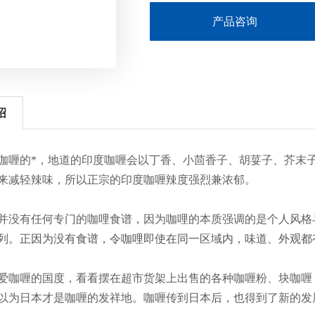
产品咨询
绍
咖喱的*，地道的印度咖喱会以丁香、小茴香子、胡荽子、芥末
来减轻辣味，所以正宗的印度咖喱辣度强烈兼浓郁。
并没有任何专门的咖哩食谱，因为咖哩的本质强调的是个人风格
列。正因为没有食谱，令咖哩即使在同一区域内，味道、外观都
爱咖喱的国度，看看摆在超市货架上出售的各种咖喱粉、块咖喱
以为日本才是咖喱的发祥地。咖喱传到日本后，也得到了新的发