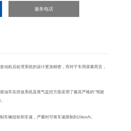
服务电话
：020-38106065
发动机后处理系统的设计更加精密，而对于车用尿素而言，
柴油车在排放系统及尾气监控方面采用了极其严格的“驾驶
准。
km/h
制车辆扭矩和车速，严重时可将车速限制到20
。