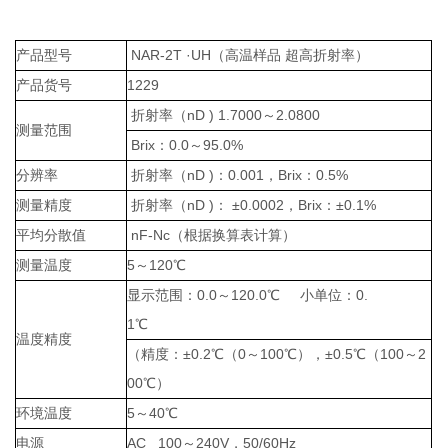
产品型号
NAR-2T ·UH
（高温样品 超高折射率）
产品货号
1229
折射率（
nD ) 1.7000
～2.0800
测量范围
Brix
：
0.0
～95.0%
分辨率
折射率（
nD )
：
0.001
，
Brix
：0.5%
测量精度
折射率（
nD )
：
±
0.0002
，
Brix
：±0.1%
平均分散值
nF-Nc
（根据换算表计算）
测量温度
5
～
120℃
显示范围：0.0
～
120.0
℃
小单位：
0.
1
℃
温度精度
（精度：
±0.2
℃（
0
～
100
℃），±
0.5
℃（
100
～
2
00℃）
环境温度
5
～
40℃
电源
AC 100
～
240V
，50/60Hz