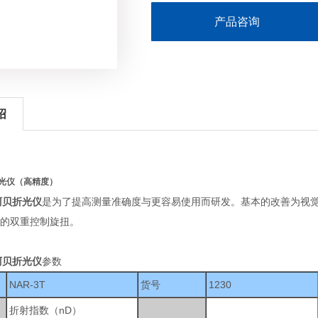
产品咨询
绍
折光仪（高精度）
阿贝折光仪
是为了提高测量准确度与更容易使用而研发。基本的改善为视
的双重控制旋扭。
阿贝折光仪
参数
NAR-3T
货号
1230
折射指数（nD）