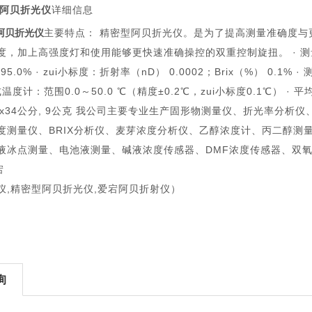
性阿贝折光仪
详细信息
阿贝折光仪
主要特点： 精密型阿贝折光仪。是为了提高测量准确度
，加上高强度灯和使用能够更快速准确操控的双重控制旋扭。 · 测量范围：折
95.0% · zui小标度：折射率（nD） 0.0002；Brix（%） 0.1% ·
字式温度计：范围0.0～50.0 ℃（精度±0.2℃，zui小标度0.1℃） 
x31x34公分, 9公克 我公司主要专业生产固形物测量仪、折光率分
度测量仪、BRIX分析仪、麦芽浓度分析仪、乙醇浓度计、丙二醇测
液冰点测量、电池液测量、碱液浓度传感器、DMF浓度传感器、双
宕
仪,精密型阿贝折光仪,爱宕阿贝折射仪）
询