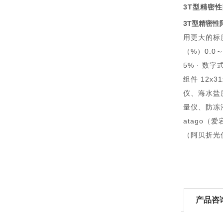
3T型精密
3T型精密性
用更大的标度
（%）0.0～
5% · 数
组件 12
仪、海水盐
量仪、防冻
atago（爱
（阿贝折光
产品咨