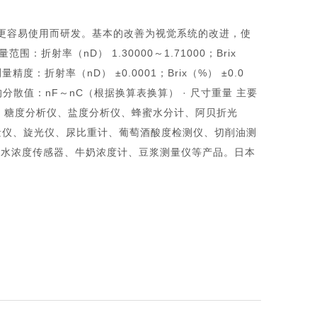
与更容易使用而研发。基本的改善为视觉系统的改进，使
射率（nD） 1.30000～1.71000；Brix
 测量精度：折射率（nD） ±0.0001；Brix（%） ±0.0
· 平均分散值：nF～nC（根据换算表换算） · 尺寸重量 主要
析仪、糖度分析仪、盐度分析仪、蜂蜜水分计、阿贝折光
量仪、旋光仪、尿比重计、葡萄酒酸度检测仪、切削油测
氧水浓度传感器、牛奶浓度计、豆浆测量仪等产品。日本