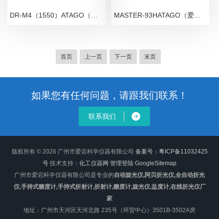
DR-M4（1550）ATAGO（爱拓）多波长液晶折射率阿贝折光仪
MASTER-93HATAGO（爱拓）手持刻度高温馅料糖度计
首页
上一页
下一页
末页
如果您有任何问题，请跟我们联系！
联系我们
版权所有 © 2026 广州市爱宕科学仪器有限公司
备案号：粤ICP备11032425
号
技术支持：
化工仪器网
管理登陆
GoogleSitemap
广州市爱宕科学仪器有限公司是专业的
自动旋光仪,阿贝折光仪,全自动折光
仪,手持式糖度计,手持式折射计,折射计,糖度计,旋光仪,盐度计,在线折光仪厂
家
地址：广州市天河区天河北路 235号（环贸中心）3501B-3502A房