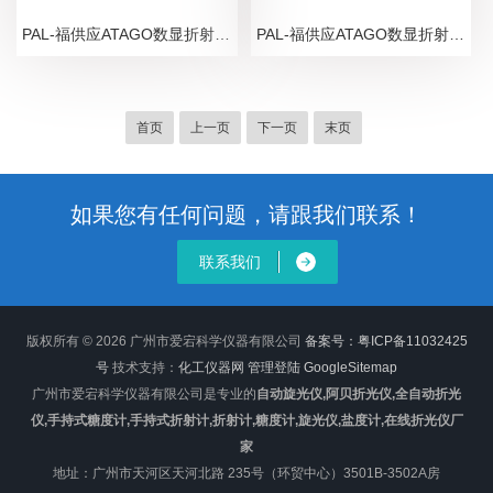
PAL-福供应ATAGO数显折射仪PAL-福专业生产厂家，折射仪现货，售后服务中心
PAL-福供应ATAGO数显折射仪PAL-福生产厂家，0-88折射仪直销，折射仪现货
首页
上一页
下一页
末页
如果您有任何问题，请跟我们联系！
联系我们
版权所有 © 2026 广州市爱宕科学仪器有限公司
备案号：粤ICP备11032425
号
技术支持：
化工仪器网
管理登陆
GoogleSitemap
广州市爱宕科学仪器有限公司是专业的
自动旋光仪,阿贝折光仪,全自动折光
仪,手持式糖度计,手持式折射计,折射计,糖度计,旋光仪,盐度计,在线折光仪厂
家
地址：广州市天河区天河北路 235号（环贸中心）3501B-3502A房